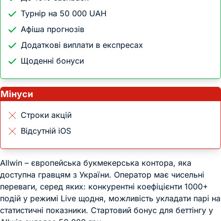
Турнір на 50 000 UAH
Афіша прогнозів
Додаткові виплати в експресах
Щоденні бонуси
Мінуси
Строки акцій
Відсутній iOS
Allwin – європейська букмекерська контора, яка
доступна гравцям з України. Оператор має чисельні
переваги, серед яких: конкурентні коефіцієнти 1000+
подій у режимі Live щодня, можливість укладати парі на
статистичні показники. Стартовий бонус для беттінгу у