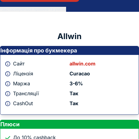
*Застосовуються правила та умови
Allwin
Інформація про букмекера
Сайт
allwin.com
Ліцензія
Curacao
Маржа
3-6%
Трансляції
Так
CashOut
Так
Плюси
До 10% cashback