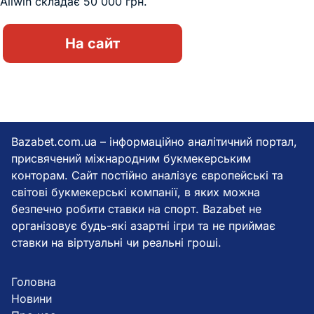
Allwin складає 50 000 грн.
На сайт
Bazabet.com.ua – інформаційно аналітичний портал,
присвячений міжнародним букмекерським
конторам. Сайт постійно аналізує європейські та
світові букмекерські компанії, в яких можна
безпечно робити ставки на спорт. Bazabet не
організовує будь-які азартні ігри та не приймає
ставки на віртуальні чи реальні гроші.
Головна
Новини